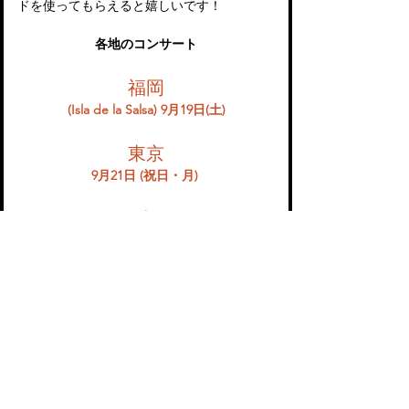
ドを使ってもらえると嬉しいです！
各地のコンサート
福岡
(Isla de la Salsa) 9月19日(土)
東京
9月21日 (祝日・月) 
名古屋
9月22日 (祝日・火) 
大阪
9月23日 (祝日・水) 
ちなみに、9月21日の東京・渋谷Club 
Quattro でのコンサートでは、私が DJ を務
めます。ボーカルの Mayito Rivera を擁する
キューバを代表するバンドの素晴らしいパフ