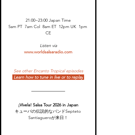
21:00~23:00 Japan Time
5am PT  7am Col  8am ET  12pm UK  1pm 
CE
Listen via
www.worldsalsaradio.com
See other Encanto Tropical episodes
Learn how to tune in live or to replay
¡Vívela! Salsa Tour 2026 in Japan
キューバの伝説的なバンドSepteto 
Santiagueroが来日！