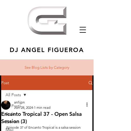
DJ ANGEL FIGUEROA
See Blog Lists
by Category
Post
All Posts
anfijpn
All Posts
Jun 28, 2024
1 min read
Encanto Tropical 37 - Open Salsa
Radio
Session (3)
Events
Episode 37 of Encanto Tropical is a salsa session 
Misc