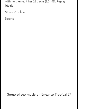
with no theme. It has 26 tracks (2:01:45). Replay 
Music
below.
Mixes & Clips
Books
Some of the music on Encanto Tropical 37