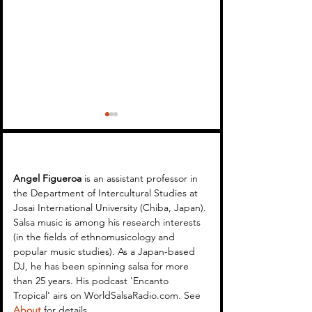
Angel Figueroa 
is an assistant professor in 
the Department of Intercultural Studies at 
Josai International University (Chiba, Japan). 
Encanto Tropical 35 -
Encanto Tropical
Salsa music is among his research interests 
(in the fields of ethnomusicology and 
Fania 60th Anniversary
Mambongo Sals
popular music studies). As a Japan-based 
Tribute Session (Part 1)
Replay (April 20
DJ, he has been spinning salsa for more 
than 25 years. His podcast 'Encanto 
Tropical' airs on WorldSalsaRadio.com. See 
About
 for details.